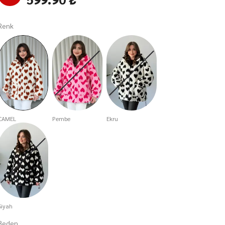
Renk
CAMEL
Pembe
Ekru
Siyah
Beden