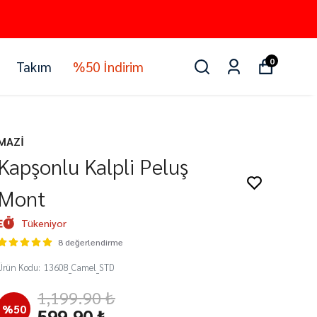
0
Takım
%50 İndirim
MAZİ
Kapşonlu Kalpli Peluş
Mont
Tükeniyor
8 değerlendirme
Ürün Kodu
:
13608_Camel_STD
1,199.90 ₺
%
50
599.90 ₺