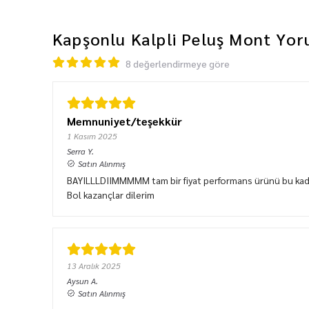
Kapşonlu Kalpli Peluş Mont
Yor
8 değerlendirmeye göre
Memnuniyet/teşekkür
1 Kasım 2025
Serra
Y.
Satın Alınmış
BAYILLLDIIMMMMM tam bir fiyat performans ürünü bu kadar
Bol kazançlar dilerim
13 Aralık 2025
Aysun
A.
Satın Alınmış