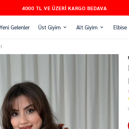
PEŞİN FİYATINA 3 TAKSİT
Yeni Gelenler
Üst Giyim
Alt Giyim
Elbise
nt