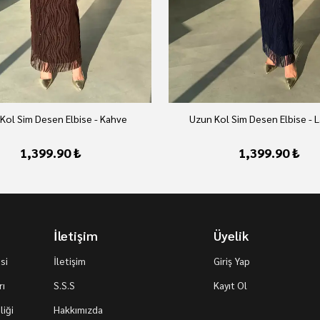
Kol Sim Desen Elbise - Kahve
Uzun Kol Sim Desen Elbise - L
1,399.90 ₺
1,399.90 ₺
İletişim
Üyelik
si
İletişim
Giriş Yap
rı
S.S.S
Kayıt Ol
iği
Hakkımızda