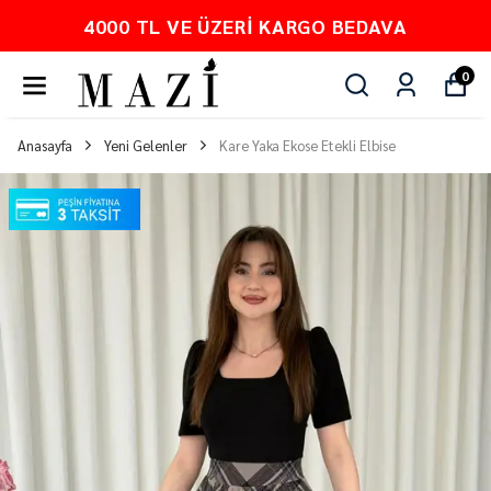
PEŞİN FİYATINA 3 TAKSİT
0
Anasayfa
Yeni Gelenler
Kare Yaka Ekose Etekli Elbise