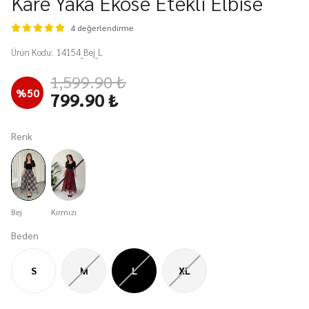
Kare Yaka Ekose Etekli Elbise
4 değerlendirme
Ürün Kodu
:
14154_Bej_L
1,599.90 ₺
%
50
799.90 ₺
Renk
Bej
Kırmızı
Beden
S
M
L
XL