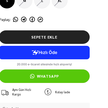
S
M
L
XL
Paylaş
:
SEPETE EKLE
WHATSAPP
Aynı Gün Hızlı
Kolay İade
Kargo