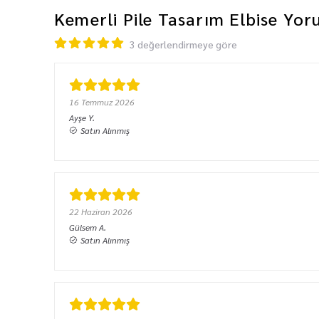
Kemerli Pile Tasarım Elbise
Yor
3 değerlendirmeye göre
16 Temmuz 2026
Ayşe
Y.
Satın Alınmış
22 Haziran 2026
Gülsem
A.
Satın Alınmış