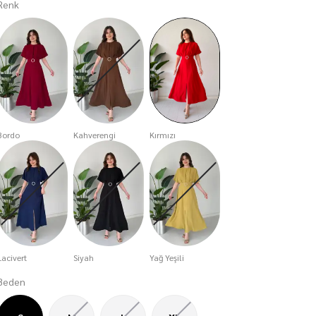
Renk
Bordo
Kahverengi
Kırmızı
Lacivert
Siyah
Yağ Yeşili
Beden