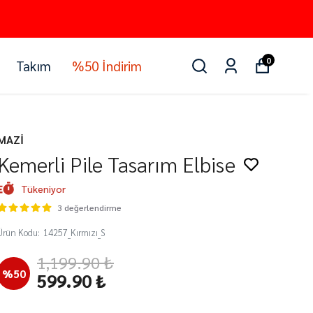
0
Takım
%50 İndirim
MAZİ
Kemerli Pile Tasarım Elbise
Tükeniyor
3 değerlendirme
Ürün Kodu
:
14257_Kırmızı_S
1,199.90 ₺
%
50
599.90 ₺