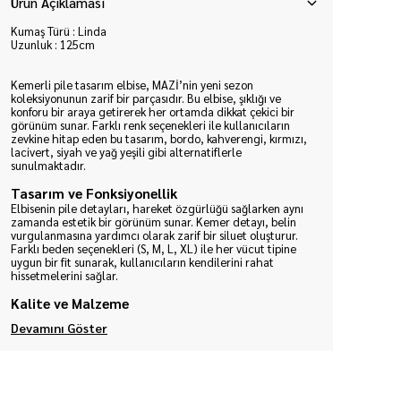
Ürün Açıklaması
Kumaş Türü : Linda
Uzunluk : 125cm
Kemerli pile tasarım elbise, MAZİ’nin yeni sezon
koleksiyonunun zarif bir parçasıdır. Bu elbise, şıklığı ve
konforu bir araya getirerek her ortamda dikkat çekici bir
görünüm sunar. Farklı renk seçenekleri ile kullanıcıların
zevkine hitap eden bu tasarım, bordo, kahverengi, kırmızı,
lacivert, siyah ve yağ yeşili gibi alternatiflerle
sunulmaktadır.
Tasarım ve Fonksiyonellik
Elbisenin pile detayları, hareket özgürlüğü sağlarken aynı
zamanda estetik bir görünüm sunar. Kemer detayı, belin
vurgulanmasına yardımcı olarak zarif bir siluet oluşturur.
Farklı beden seçenekleri (S, M, L, XL) ile her vücut tipine
uygun bir fit sunarak, kullanıcıların kendilerini rahat
hissetmelerini sağlar.
Kalite ve Malzeme
Devamını Göster