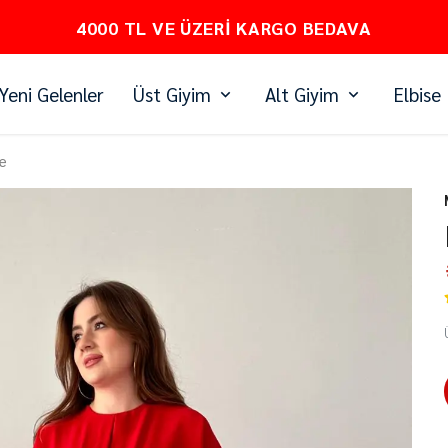
PEŞİN FİYATINA 3 TAKSİT
Yeni Gelenler
Üst Giyim
Alt Giyim
Elbise
se