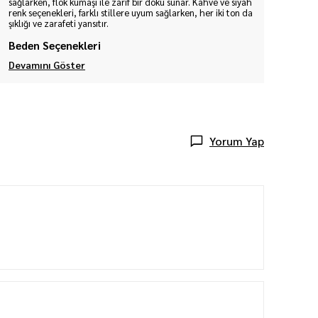
sağlarken, flok kumaşı ile zarif bir doku sunar. Kahve ve siyah
renk seçenekleri, farklı stillere uyum sağlarken, her iki ton da
şıklığı ve zarafeti yansıtır.
Beden Seçenekleri
Devamını Göster
Yorum Yap