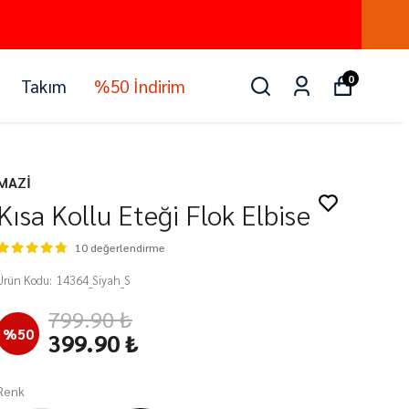
0
Takım
%50 İndirim
MAZİ
Kısa Kollu Eteği Flok Elbise
10 değerlendirme
Ürün Kodu
:
14364_Siyah_S
799.90 ₺
%
50
399.90 ₺
Renk