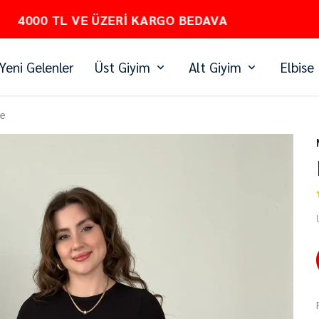
PEŞİN FİYATINA 3 TAKSİT
Yeni Gelenler
Üst Giyim
Alt Giyim
Elbise
se