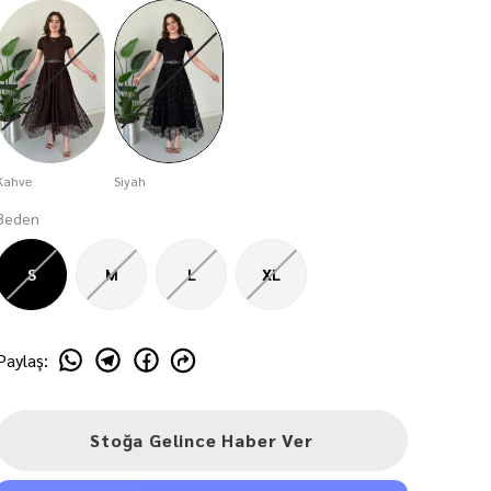
Kahve
Siyah
Beden
S
M
L
XL
Paylaş
:
Stoğa Gelince Haber Ver