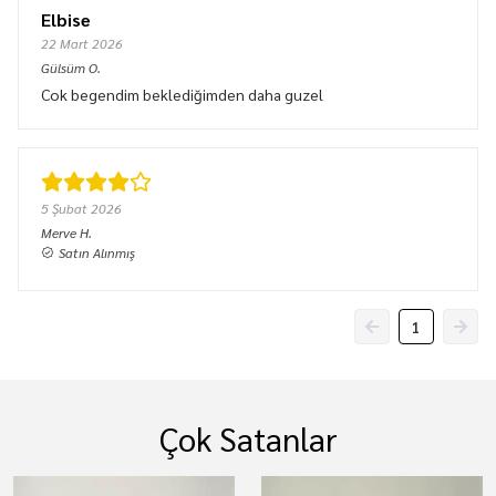
Elbise
22 Mart 2026
Gülsüm
O.
Cok begendim beklediğimden daha guzel
5 Şubat 2026
Merve
H.
Satın Alınmış
1
Çok Satanlar