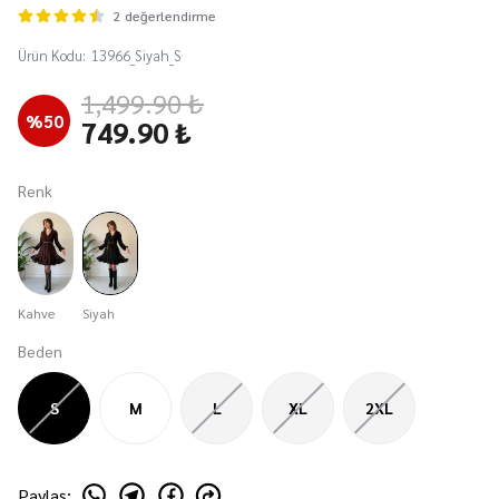
2 değerlendirme
Ürün Kodu
:
13966_Siyah_S
1,499.90 ₺
%
50
749.90 ₺
Renk
Kahve
Siyah
Beden
S
M
L
XL
2XL
Paylaş
: