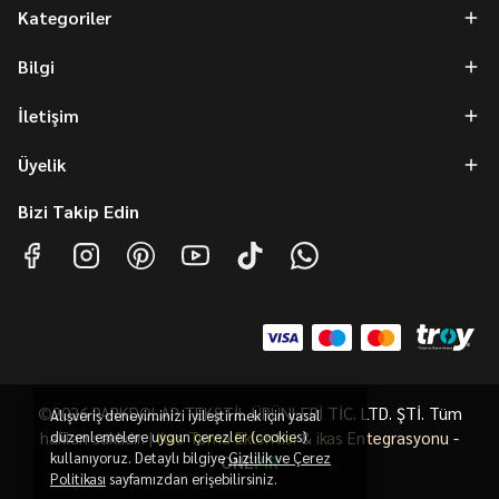
Kategoriler
Bilgi
İletişim
Üyelik
Bizi Takip Edin
©2026 PARKDOLAP TEKSTİL ÜRÜNLERİ TİC. LTD. ŞTİ. Tüm
Alışveriş deneyiminizi iyileştirmek için yasal
hakları saklıdır. |
düzenlemelere uygun çerezler (cookies)
ikas Tema Eklentisi
&
ikas Entegrasyonu
-
kullanıyoruz. Detaylı bilgiye
Gizlilik ve Çerez
ONE
PiR
Politikası
sayfamızdan erişebilirsiniz.