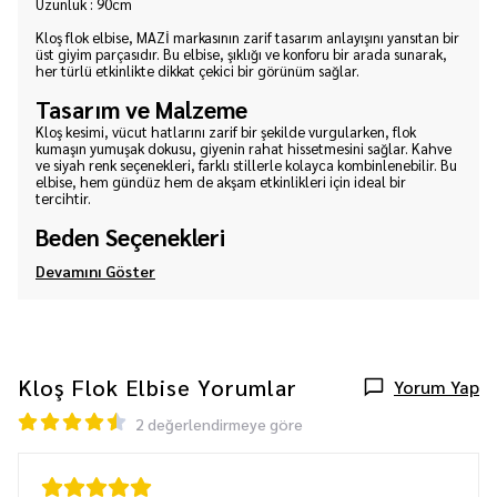
Uzunluk : 90cm
Kloş flok elbise, MAZİ markasının zarif tasarım anlayışını yansıtan bir
üst giyim parçasıdır. Bu elbise, şıklığı ve konforu bir arada sunarak,
her türlü etkinlikte dikkat çekici bir görünüm sağlar.
Tasarım ve Malzeme
Kloş kesimi, vücut hatlarını zarif bir şekilde vurgularken, flok
kumaşın yumuşak dokusu, giyenin rahat hissetmesini sağlar. Kahve
ve siyah renk seçenekleri, farklı stillerle kolayca kombinlenebilir. Bu
elbise, hem gündüz hem de akşam etkinlikleri için ideal bir
tercihtir.
Beden Seçenekleri
Devamını Göster
Kloş Flok Elbise
Yorumlar
Yorum Yap
2 değerlendirmeye göre