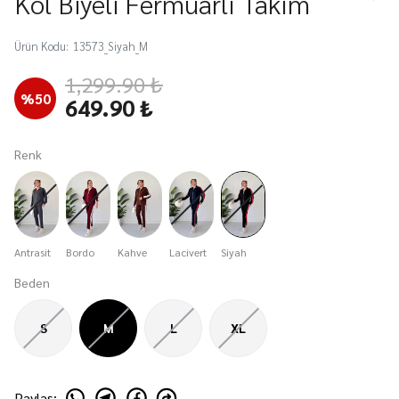
Kol Biyeli Fermuarlı Takım
Ürün Kodu
:
13573_Siyah_M
1,299.90 ₺
%
50
649.90 ₺
Renk
Antrasit
Bordo
Kahve
Lacivert
Siyah
Beden
S
M
L
XL
Paylaş
: