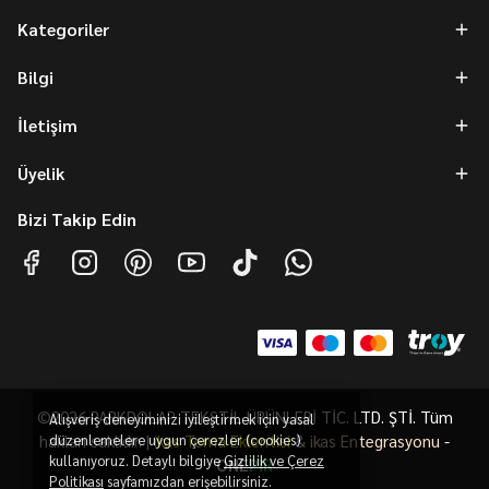
Kategoriler
Bilgi
İletişim
Üyelik
Bizi Takip Edin
©2026 PARKDOLAP TEKSTİL ÜRÜNLERİ TİC. LTD. ŞTİ. Tüm
Alışveriş deneyiminizi iyileştirmek için yasal
hakları saklıdır. |
düzenlemelere uygun çerezler (cookies)
ikas Tema Eklentisi
&
ikas Entegrasyonu
-
kullanıyoruz. Detaylı bilgiye
Gizlilik ve Çerez
ONE
PiR
Politikası
sayfamızdan erişebilirsiniz.