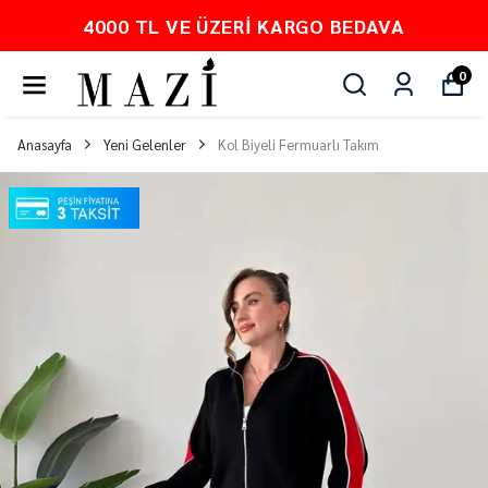
PEŞİN FİYATINA 3 TAKSİT
0
Anasayfa
Yeni Gelenler
Kol Biyeli Fermuarlı Takım