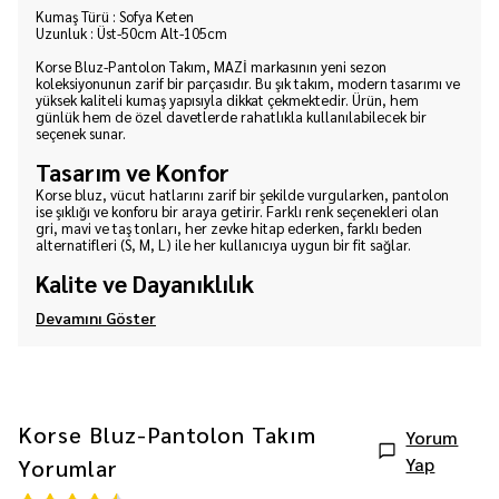
Kumaş Türü : Sofya Keten
Uzunluk : Üst-50cm Alt-105cm
Korse Bluz-Pantolon Takım, MAZİ markasının yeni sezon
koleksiyonunun zarif bir parçasıdır. Bu şık takım, modern tasarımı ve
yüksek kaliteli kumaş yapısıyla dikkat çekmektedir. Ürün, hem
günlük hem de özel davetlerde rahatlıkla kullanılabilecek bir
seçenek sunar.
Tasarım ve Konfor
Korse bluz, vücut hatlarını zarif bir şekilde vurgularken, pantolon
ise şıklığı ve konforu bir araya getirir. Farklı renk seçenekleri olan
gri, mavi ve taş tonları, her zevke hitap ederken, farklı beden
alternatifleri (S, M, L) ile her kullanıcıya uygun bir fit sağlar.
Kalite ve Dayanıklılık
Devamını Göster
Korse Bluz-Pantolon Takım
Yorum
Yap
Yorumlar