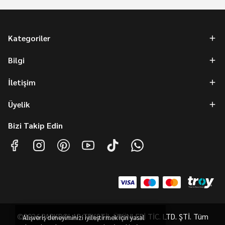
Kategoriler
Bilgi
İletişim
Üyelik
Bizi Takip Edin
©2026 PARKDOLAP TEKSTİL ÜRÜNLERİ TİC. LTD. ŞTİ. Tüm
Alışveriş deneyiminizi iyileştirmek için yasal