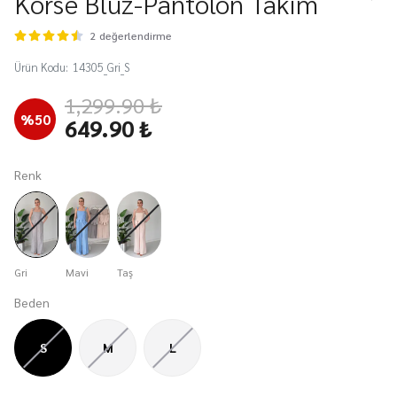
Korse Bluz-Pantolon Takım
2 değerlendirme
Ürün Kodu
:
14305_Gri_S
1,299.90 ₺
%
50
649.90 ₺
Renk
Gri
Mavi
Taş
Beden
S
M
L