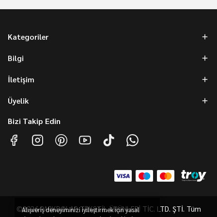
Kategoriler
Bilgi
İletişim
Üyelik
Bizi Takip Edin
©2026 PARKDOLAP TEKSTİL ÜRÜNLERİ TİC. LTD. ŞTİ. Tüm
Alışveriş deneyiminizi iyileştirmek için yasal