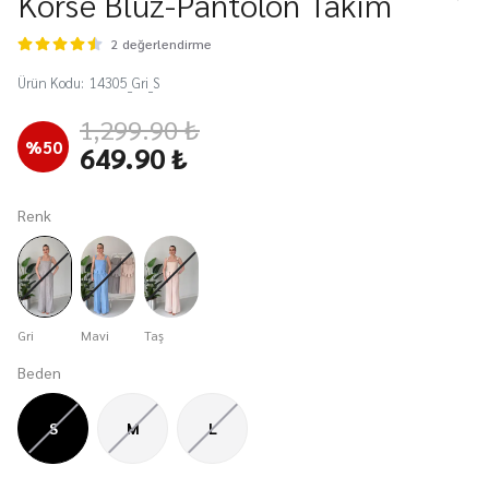
Korse Bluz-Pantolon Takım
2 değerlendirme
Ürün Kodu
:
14305_Gri_S
1,299.90 ₺
%
50
649.90 ₺
Renk
Gri
Mavi
Taş
Beden
S
M
L