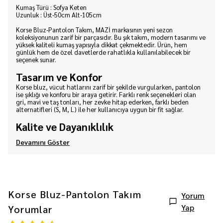
Kumaş Türü : Sofya Keten
Uzunluk : Üst-50cm Alt-105cm
Korse Bluz-Pantolon Takım, MAZİ markasının yeni sezon
koleksiyonunun zarif bir parçasıdır. Bu şık takım, modern tasarımı ve
yüksek kaliteli kumaş yapısıyla dikkat çekmektedir. Ürün, hem
günlük hem de özel davetlerde rahatlıkla kullanılabilecek bir
seçenek sunar.
Tasarım ve Konfor
Korse bluz, vücut hatlarını zarif bir şekilde vurgularken, pantolon
ise şıklığı ve konforu bir araya getirir. Farklı renk seçenekleri olan
gri, mavi ve taş tonları, her zevke hitap ederken, farklı beden
alternatifleri (S, M, L) ile her kullanıcıya uygun bir fit sağlar.
Kalite ve Dayanıklılık
Devamını Göster
Korse Bluz-Pantolon Takım
Yorum
Yap
Yorumlar