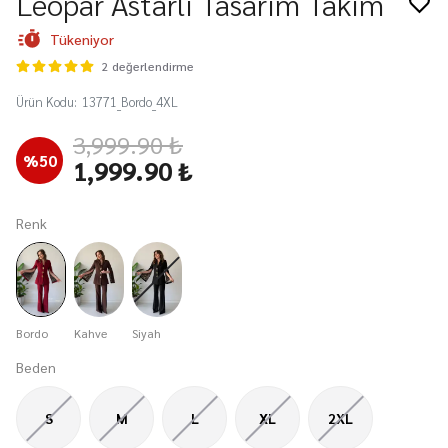
Leopar Astarlı Tasarım Takım
Tükeniyor
2 değerlendirme
Ürün Kodu
:
13771_Bordo_4XL
3,999.90 ₺
%
50
1,999.90 ₺
Renk
Bordo
Kahve
Siyah
Beden
S
M
L
XL
2XL