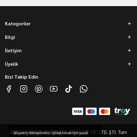
Kategoriler
Bilgi
İletişim
Üyelik
Bizi Takip Edin
©2026 PARKDOLAP TEKSTİL ÜRÜNLERİ TİC. LTD. ŞTİ. Tüm
Alışveriş deneyiminizi iyileştirmek için yasal