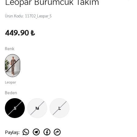
Leopar Bürümcük Takım
Ürün Kodu
:
11702_Leopar_S
449.90 ₺
Renk
Leopar
Beden
S
M
L
Paylaş
: