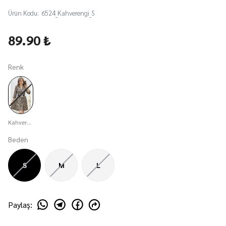
Ürün Kodu
:
6524_Kahverengi_S
89.90 ₺
Renk
Kahverengi
Beden
S
M
L
Paylaş
: