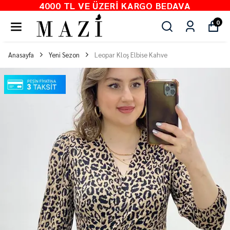
4000 TL VE ÜZERI KARGO BEDAVA
0
Anasayfa
Yeni Sezon
Leopar Kloş Elbise Kahve