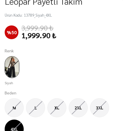
Leopar Payetli Takım
Ürün Kodu
:
13789_Siyah_4XL
3,999.90 ₺
%
50
1,999.90 ₺
Renk
Siyah
Beden
M
L
XL
2XL
3XL
4XL