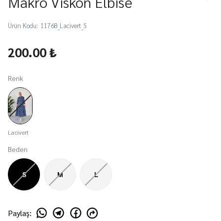
Makro Viskon Elbise
Ürün Kodu
:
11768_Lacivert_S
200.00 ₺
Renk
Lacivert
Beden
S
M
L
Paylaş
: