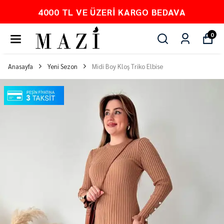
O BEDAVA
PEŞİN FİYATINA 3 TA
0
Anasayfa
Yeni Sezon
Midi Boy Kloş Triko Elbise