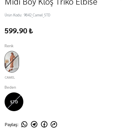
Midi Boy Kloş Triko Elbise
Ürün Kodu
:
9842_Camel_STD
599.90 ₺
Renk
CAMEL
Beden
STD
Paylaş
: