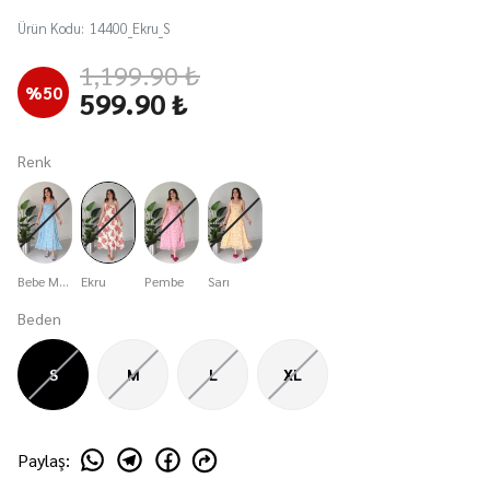
Ürün Kodu
:
14400_Ekru_S
1,199.90 ₺
%
50
599.90 ₺
Renk
Bebe Mavi
Ekru
Pembe
Sarı
Beden
S
M
L
XL
Paylaş
: