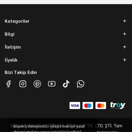
Kategoriler
Bilgi
İletişim
Üyelik
Bizi Takip Edin
©2026 PARKDOLAP TEKSTİL ÜRÜNLERİ TİC. LTD. ŞTİ. Tüm
Alışveriş deneyiminizi iyileştirmek için yasal
hakları saklıdır. |
düzenlemelere uygun çerezler (cookies)
ikas Tema Eklentisi
&
ikas Entegrasyonu
-