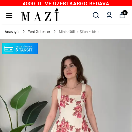
4000 TL VE ÜZERI KARGO BEDAVA
0
Anasayfa
Yeni Gelenler
Minik Güller Şifon Elbise