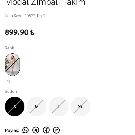
Modal Zımbalı Takım
Ürün Kodu
:
10822_Taş_S
899.90 ₺
Renk
Taş
Beden
S
M
L
XL
Paylaş
: