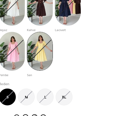
Beyaz
Kahve
Lacivert
Pembe
Sarı
Beden
S
M
L
XL