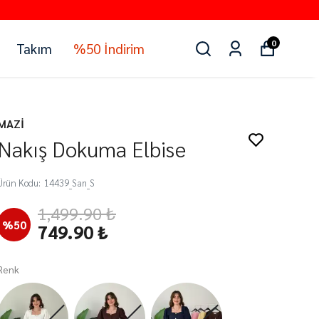
0
Takım
%50 İndirim
MAZİ
Nakış Dokuma Elbise
Ürün Kodu
:
14439_Sarı_S
1,499.90 ₺
%
50
749.90 ₺
Renk