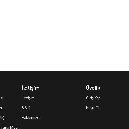
İletişim
Üyelik
si
İletişim
Giriş Yap
rı
S.S.S
Kayıt Ol
iği
Hakkımızda
nlatma Metni