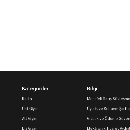
Kategoriler
Bilgi
Kadin
Mesafeli Satış Sözleşme
Üst Giyim
Üyelik ve Kullanm Şartla
Alt Giyim
Gizlilik ve Ödeme Güvenl
Dış Giyim
Elektronik Ticaret Aydı