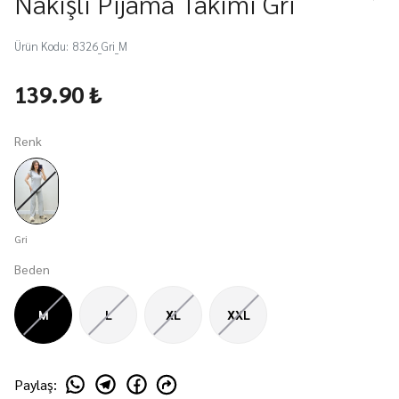
Nakışlı Pijama Takımı Gri
Ürün Kodu
:
8326_Gri_M
139.90 ₺
Renk
Gri
Beden
M
L
XL
XXL
Paylaş
: