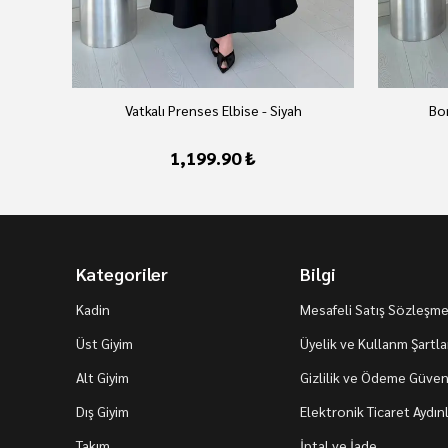
Vatkalı Prenses Elbise - Siyah
Bon
1,199.90 ₺
Kategoriler
Bilgi
Kadin
Mesafeli Satış Sözleşme
Üst Giyim
Üyelik ve Kullanm Şartla
Alt Giyim
Gizlilik ve Ödeme Güvenl
Dış Giyim
Elektronik Ticaret Aydı
Takım
İptal ve İade