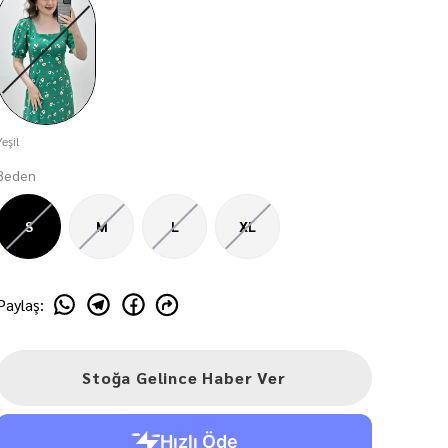
Yeşil
Beden
S
M
L
XL
Paylaş
:
Stoğa Gelince Haber Ver