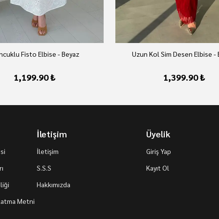
cuklu Fisto Elbise - Beyaz
Uzun Kol Sim Desen Elbise -
1,199.90 ₺
1,399.90 ₺
İletişim
Üyelik
si
İletişim
Giriş Yap
rı
S.S.S
Kayıt Ol
iği
Hakkımızda
nlatma Metni