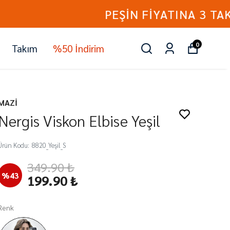
0
Takım
%50 İndirim
MAZİ
Nergis Viskon Elbise Yeşil
Ürün Kodu
:
8820_Yeşil_S
349.90 ₺
%
43
199.90 ₺
Renk