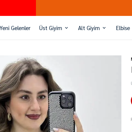
PEŞİN FİYATINA 3 TAKSİT
Yeni Gelenler
Üst Giyim
Alt Giyim
Elbise