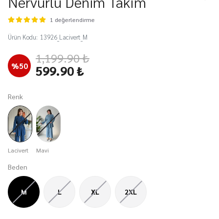
Nervürlü Denim Takım
1 değerlendirme
Ürün Kodu
:
13926_Lacivert_M
1,199.90 ₺
%
50
599.90 ₺
Renk
Lacivert
Mavi
Beden
M
L
XL
2XL