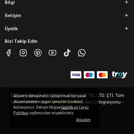
Bilgi
İletişim
Üyelik
Bizi Takip Edin
©2026 PARKDOLAP TEKSTİL ÜRÜNLERİ TİC. LTD. ŞTİ. Tüm
Alışveriş deneyiminizi iyileştirmek için yasal
hakları saklıdır. |
düzenlemelere uygun çerezler (cookies)
ikas Tema Eklentisi
&
ikas Entegrasyonu
-
kullanıyoruz. Detaylı bilgiye
Gizlilik ve Çerez
ONE
PiR
Politikası
sayfamızdan erişebilirsiniz.
Anladım