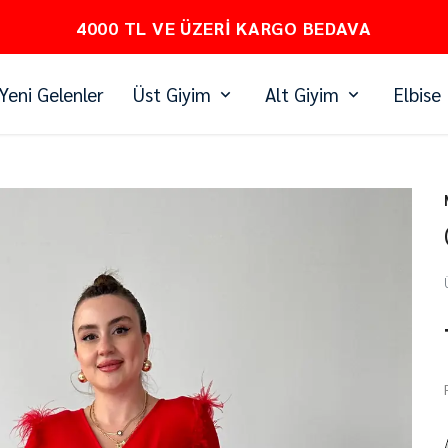
PEŞİN FİYATINA 3 TAKSİT
Yeni Gelenler
Üst Giyim
Alt Giyim
Elbise