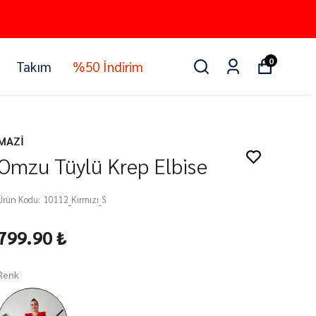
0
Takım
%50 İndirim
MAZİ
Omzu Tüylü Krep Elbise
Ürün Kodu
:
10112_Kırmızı_S
799.90 ₺
Renk