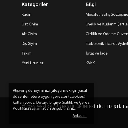
Kategoriler
Bilgi
Kadin
Mesafeli Satış Sözleşme
Üst Giyim
Üyelik ve Kullanm Şartla
Alt Giyim
Gizlilik ve Ödeme Güvenl
Dış Giyim
Elektronik Ticaret Aydı
Takım
İptal ve İade
Yeni Ürünler
KVKK
Alışveriş deneyiminizi iyileştirmek için yasal
düzenlemelere uygun çerezler (cookies)
kullanıyoruz. Detaylı bilgiye
Gizlilik ve Çerez
©2026 PARKDOLAP TEKSTİL ÜRÜNLERİ TİC. LTD. ŞTİ. Tüm h
Politikası
sayfamızdan erişebilirsiniz.
Anladım