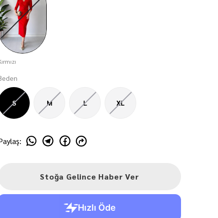
Kırmızı
Beden
S
M
L
XL
Paylaş
:
Stoğa Gelince Haber Ver