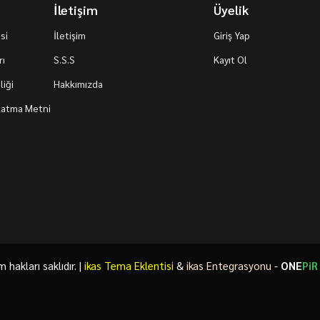
İletişim
Üyelik
si
İletişim
Giriş Yap
rı
S.S.S
Kayıt Ol
iği
Hakkımızda
nlatma Metni
akları saklıdır. |
ikas Tema Eklentisi
&
ikas Entegrasyonu
-
ONE
PiR