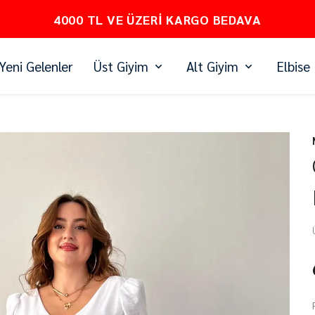
PEŞİN FİYATINA 3 TAKSİT
Yeni Gelenler
Üst Giyim
Alt Giyim
Elbise