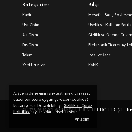
Kategoriler
Bilgi
Kadin
Mesafeli Satış Sözleşme
Üst Giyim
Üyelik ve Kullanm Şartla
Alt Giyim
Gizlilik ve Ödeme Güvenl
Dış Giyim
Elektronik Ticaret Aydı
Takım
İptal ve İade
Yeni Ürünler
KVKK
Alışveriş deneyiminizi iyileştirmek için yasal
düzenlemelere uygun çerezler (cookies)
kullanıyoruz. Detaylı bilgiye
Gizlilik ve Çerez
©2026 PARKDOLAP TEKSTİL ÜRÜNLERİ TİC. LTD. ŞTİ. Tüm h
Politikası
sayfamızdan erişebilirsiniz.
Anladım