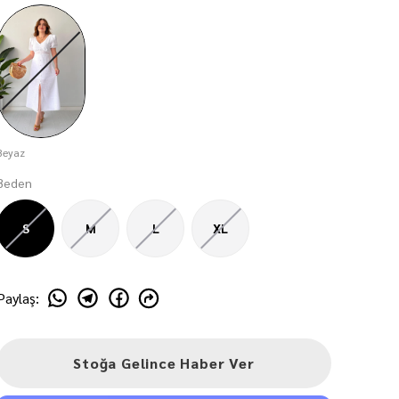
Beyaz
Beden
S
M
L
XL
Paylaş
:
Stoğa Gelince Haber Ver