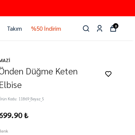
0
Takım
%50 İndirim
MAZİ
Önden Düğme Keten
Elbise
Ürün Kodu
:
11869_Beyaz_S
699.90 ₺
Renk