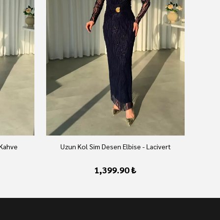
 Kahve
Uzun Kol Sim Desen Elbise - Lacivert
U
1,399.90 ₺