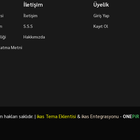
İletişim
Üyelik
si
İletişim
Giriş Yap
rı
S.S.S
Kayıt Ol
iği
Hakkımızda
nlatma Metni
akları saklıdır. |
ikas Tema Eklentisi
&
ikas Entegrasyonu
-
ONE
PiR