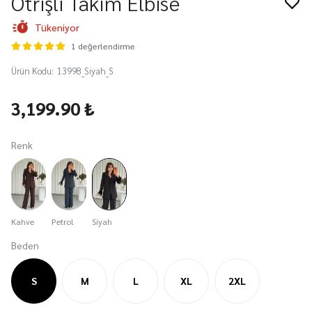
Otrişli Takım Elbise
Tükeniyor
1 değerlendirme
Ürün Kodu
:
13998_Siyah_S
3,199.90 ₺
Renk
Kahve
Petrol
Siyah
Beden
S
M
L
XL
2XL