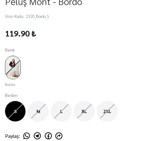
Peluş Mont - Bordo
Ürün Kodu
:
2320_Bordo_S
119.90 ₺
Renk
Bordo
Beden
S
M
L
XL
2XL
Paylaş
: