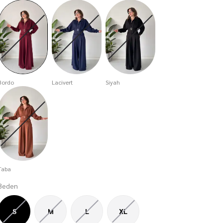
Bordo
Lacivert
Siyah
Taba
Beden
S
M
L
XL