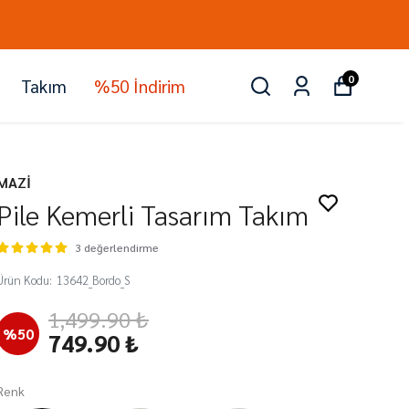
0
Takım
%50 İndirim
MAZİ
Pile Kemerli Tasarım Takım
3 değerlendirme
Ürün Kodu
:
13642_Bordo_S
1,499.90 ₺
%
50
749.90 ₺
Renk