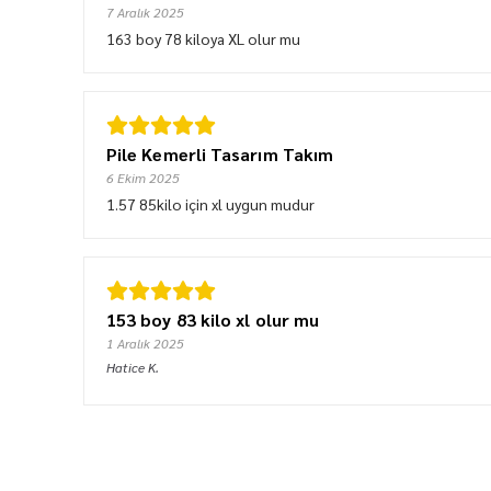
7 Aralık 2025
163 boy 78 kiloya XL olur mu
Pile Kemerli Tasarım Takım
6 Ekim 2025
1.57 85kilo için xl uygun mudur
153 boy 83 kilo xl olur mu
1 Aralık 2025
Hatice
K.