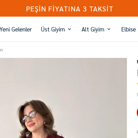
PEŞİN FİYATINA 3 TAKSİT
Yeni Gelenler
Üst Giyim
Alt Giyim
Elbise
ım