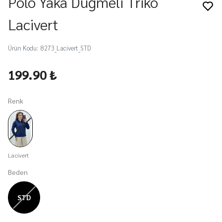
Polo Yaka Düğmeli Triko
Lacivert
Ürün Kodu
:
8273_Lacivert_STD
199.90 ₺
Renk
Lacivert
Beden
STD