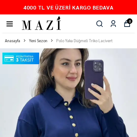
PEŞİN FİYATINA 3 TAKSİT
0
Anasayfa
Yeni Sezon
Polo Yaka Düğmeli Triko Lacivert