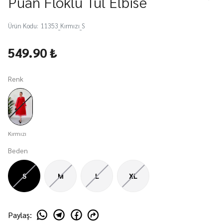
Puan Floklu Tül Elbise
Ürün Kodu
:
11353_Kırmızı_S
549.90 ₺
Renk
Kırmızı
Beden
S
M
L
XL
Paylaş
: