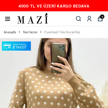
KARGO BEDAVA
PEŞİN FİYATINA 
0
Anasayfa
Yeni Sezon
Puantiyeli Triko Kazak Bej