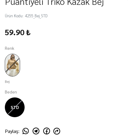
Puantiyeli Triko Kazak Bej
Ürün Kodu
:
4255_Bej_STD
59.90 ₺
Renk
Bej
Beden
STD
Paylaş
: