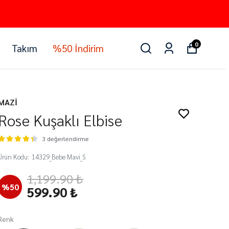
0
Takım
%50 İndirim
MAZİ
Rose Kuşaklı Elbise
3 değerlendirme
Ürün Kodu
:
14329_Bebe Mavi_S
1,199.90 ₺
%
50
599.90 ₺
Renk