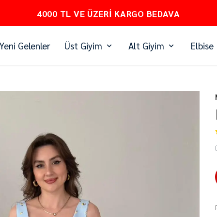
PEŞİN FİYATINA 3 TAKSİT
Yeni Gelenler
Üst Giyim
Alt Giyim
Elbise