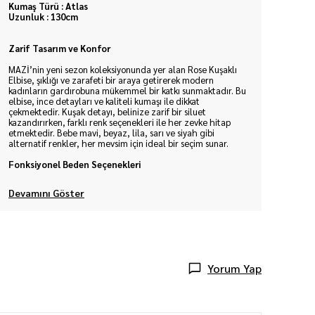
Kumaş Türü : Atlas
Uzunluk : 130cm
Zarif Tasarım ve Konfor
MAZİ’nin yeni sezon koleksiyonunda yer alan Rose Kuşaklı
Elbise, şıklığı ve zarafeti bir araya getirerek modern
kadınların gardırobuna mükemmel bir katkı sunmaktadır. Bu
elbise, ince detayları ve kaliteli kumaşı ile dikkat
çekmektedir. Kuşak detayı, belinize zarif bir siluet
kazandırırken, farklı renk seçenekleri ile her zevke hitap
etmektedir. Bebe mavi, beyaz, lila, sarı ve siyah gibi
alternatif renkler, her mevsim için ideal bir seçim sunar.
Fonksiyonel Beden Seçenekleri
Devamını Göster
Yorum Yap