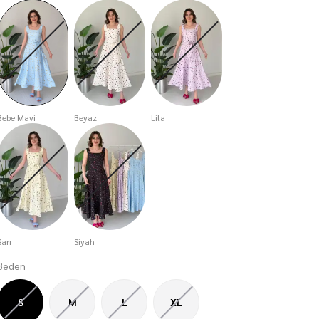
Bebe Mavi
Beyaz
Lila
Sarı
Siyah
Beden
S
M
L
XL