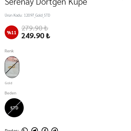
Serenay Dörtgen Küpe
Ürün Kodu
:
12097_Gold_STD
279.90 ₺
%
11
249.90 ₺
Renk
Gold
Beden
STD
Paylaş
: