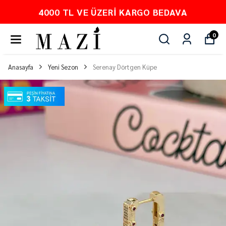
DAVA
PEŞİN FİYATINA 3 TAKSİT
0
Anasayfa
Yeni Sezon
Serenay Dörtgen Küpe