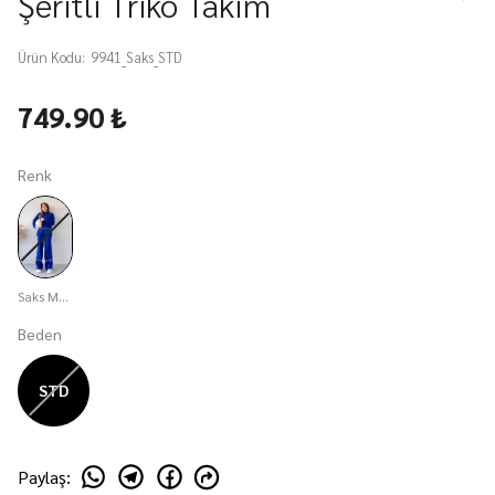
Şeritli Triko Takım
Ürün Kodu
:
9941_Saks_STD
749.90 ₺
Renk
Saks Mavisi
Beden
STD
Paylaş
: