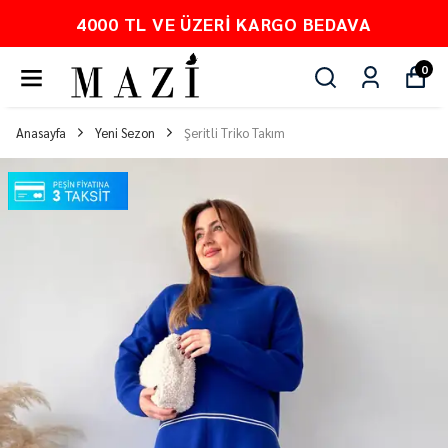
PEŞİN FİYATINA 3 TAKSİT
0
Anasayfa
Yeni Sezon
Şeritli Triko Takım