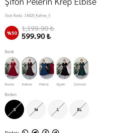
Şifon Pelerin Krep Elbise
Ürün Kodu
:
14420_Kahve._S
1,199.90 ₺
%
50
599.90 ₺
Renk
Bordo
Kahve
Petrol
Siyah
Zümrüt
Beden
S
M
L
XL
Paylaş
: