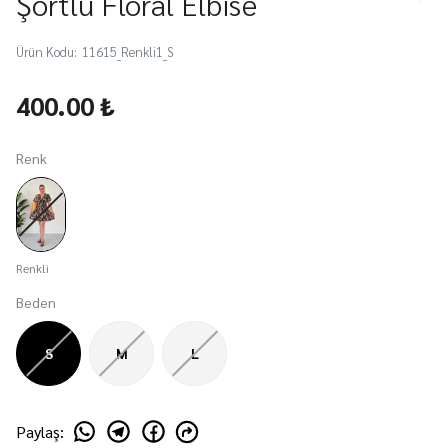
Şortlu Floral Elbise
Ürün Kodu
:
11615_Renkli1_S
400.00 ₺
Renk
Renkli
Beden
S
M
L
Paylaş
: