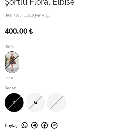
Şortlu Floral Elbise
Ürün Kodu
:
11615_Renkli1_S
400.00 ₺
Renk
Renkli
Beden
S
M
L
Paylaş
: