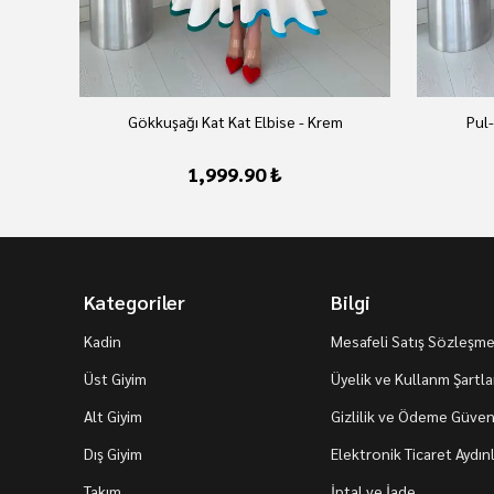
az
Gökkuşağı Kat Kat Elbise - Krem
Pul-
1,999.90 ₺
Kategoriler
Bilgi
Kadin
Mesafeli Satış Sözleşme
Üst Giyim
Üyelik ve Kullanm Şartla
Alt Giyim
Gizlilik ve Ödeme Güvenl
Dış Giyim
Elektronik Ticaret Aydı
Takım
İptal ve İade