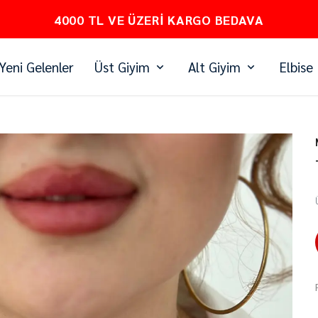
PEŞİN FİYATINA 3 TAKSİT
Yeni Gelenler
Üst Giyim
Alt Giyim
Elbise