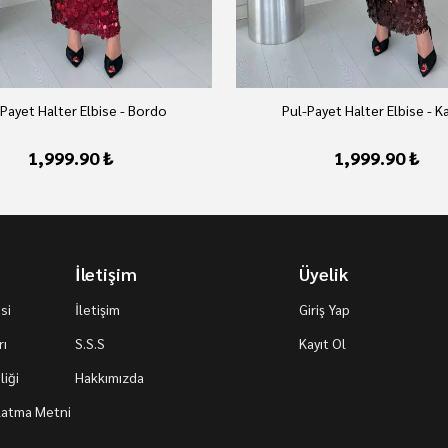
Payet Halter Elbise - Bordo
Pul-Payet Halter Elbise - K
1,999.90 ₺
1,999.90 ₺
İletişim
Üyelik
si
İletişim
Giriş Yap
rı
S.S.S
Kayıt Ol
iği
Hakkımızda
nlatma Metni