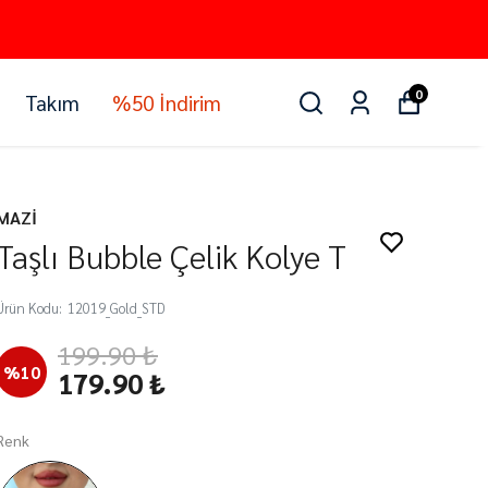
0
Takım
%50 İndirim
MAZİ
Taşlı Bubble Çelik Kolye T
Ürün Kodu
:
12019_Gold_STD
199.90 ₺
%
10
179.90 ₺
Renk