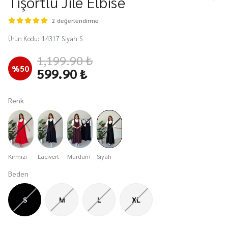
Tişörtlü Jile Elbise
2 değerlendirme
Ürün Kodu
:
14317_Siyah_S
1,199.90 ₺
%
50
599.90 ₺
Renk
Kırmızı
Lacivert
Mürdüm
Siyah
Beden
S
M
L
XL