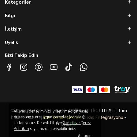
Kategoriler
Bilgi
İletişim
Üyelik
Bizi Takip Edin
©2026 PARKDOLAP TEKSTİL ÜRÜNLERİ TİC. LTD. ŞTİ. Tüm
Alışveriş deneyiminizi iyileştirmek için yasal
hakları saklıdır. |
düzenlemelere uygun çerezler (cookies)
ikas Tema Eklentisi
&
ikas Entegrasyonu
-
kullanıyoruz. Detaylı bilgiye
Gizlilik ve Çerez
ONE
PiR
Politikası
sayfamızdan erişebilirsiniz.
Anladım