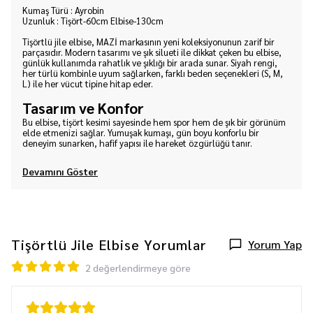
Kumaş Türü : Ayrobin
Uzunluk : Tişört-60cm Elbise-130cm
Tişörtlü jile elbise, MAZİ markasının yeni koleksiyonunun zarif bir
parçasıdır. Modern tasarımı ve şık silueti ile dikkat çeken bu elbise,
günlük kullanımda rahatlık ve şıklığı bir arada sunar. Siyah rengi,
her türlü kombinle uyum sağlarken, farklı beden seçenekleri (S, M,
L) ile her vücut tipine hitap eder.
Tasarım ve Konfor
Bu elbise, tişört kesimi sayesinde hem spor hem de şık bir görünüm
elde etmenizi sağlar. Yumuşak kumaşı, gün boyu konforlu bir
deneyim sunarken, hafif yapısı ile hareket özgürlüğü tanır.
Devamını Göster
Tişörtlü Jile Elbise
Yorumlar
Yorum Yap
2 değerlendirmeye göre