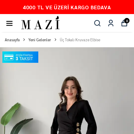
4000 TL VE ÜZERI KARGO BEDAVA
0
Anasayfa
Yeni Gelenler
Üç Tokalı Kruvaze Elbise