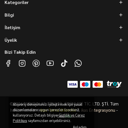
Kategoriler
Bilgi
İletişim
Üyelik
Bizi Takip Edin
©2026 PARKDOLAP TEKSTİL ÜRÜNLERİ TİC. LTD. ŞTİ. Tüm
Alışveriş deneyiminizi iyileştirmek için yasal
hakları saklıdır. |
düzenlemelere uygun çerezler (cookies)
ikas Tema Eklentisi
&
ikas Entegrasyonu
-
kullanıyoruz. Detaylı bilgiye
Gizlilik ve Çerez
ONE
PiR
Politikası
sayfamızdan erişebilirsiniz.
Anladım