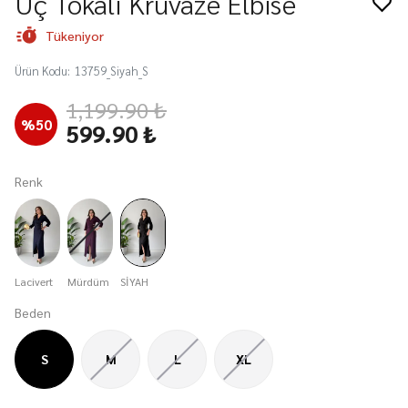
Üç Tokalı Kruvaze Elbise
Tükeniyor
Ürün Kodu
:
13759_Siyah_S
1,199.90 ₺
%
50
599.90 ₺
Renk
Lacivert
Mürdüm
SİYAH
Beden
S
M
L
XL