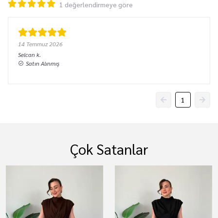
1 değerlendirmeye göre
14 Temmuz 2026
Selcan
k.
Satın Alınmış
1
Çok Satanlar