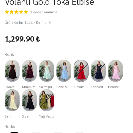
Volanlı Gold Toka Elbise
1 değerlendirme
Ürün Kodu
:
14445_Kırmızı_S
1,299.90 ₺
Renk
Kahve
Mürdüm
Su Yeşili
Bebe Mavi
Kırmızı
Lacivert
Pembe
Sarı
Siyah
Yağ Yeşili
Beden