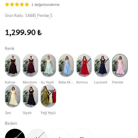
1 değerlendirme
Ürün Kodu
:
14445_Pembe_S
1,299.90 ₺
Renk
Kahve
Mürdüm
Su Yeşili
Bebe Mavi
Kırmızı
Lacivert
Pembe
Sarı
Siyah
Yağ Yeşili
Beden