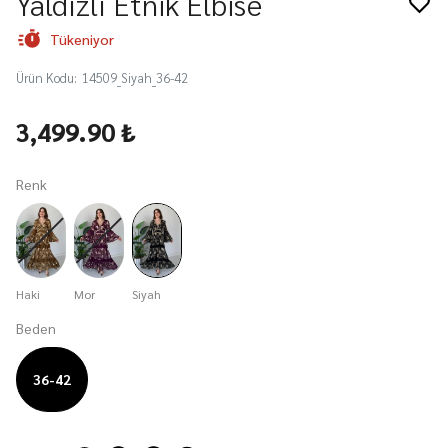
Yaldızlı Etnik Elbise
Tükeniyor
Ürün Kodu
:
14509_Siyah_36-42
3,499.90 ₺
Renk
Haki
Mor
Siyah
Beden
36-42