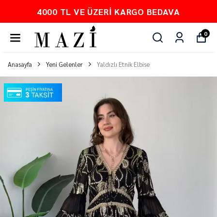
 VE ÜZERI KARGO BEDAVA
PEŞ
0
Anasayfa
Yeni Gelenler
Yaldızlı Etnik Elbise