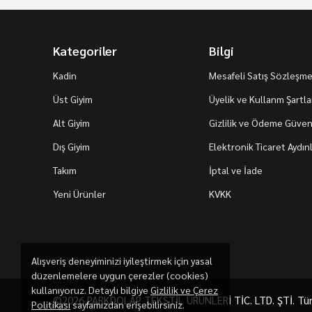
Kategoriler
Bilgi
Kadin
Mesafeli Satış Sözleşme
Üst Giyim
Üyelik ve Kullanm Şartla
Alt Giyim
Gizlilik ve Ödeme Güvenl
Dış Giyim
Elektronik Ticaret Aydı
Takım
İptal ve İade
Yeni Ürünler
KVKK
Alışveriş deneyiminizi iyileştirmek için yasal
düzenlemelere uygun çerezler (cookies)
kullanıyoruz. Detaylı bilgiye
Gizlilik ve Çerez
©2026 PARKDOLAP TEKSTİL ÜRÜNLERİ TİC. LTD. ŞTİ. Tüm h
Politikası
sayfamızdan erişebilirsiniz.