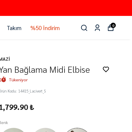
0
Takım
%50 İndirim
MAZİ
Yan Bağlama Midi Elbise
Tükeniyor
Ürün Kodu
:
14415_Lacivert_S
1,799.90 ₺
Renk