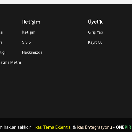
İletişim
Üyelik
si
İletişim
Giriş Yap
rı
S.S.S
Kayıt Ol
iği
Hakkımızda
nlatma Metni
akları saklıdır. |
ikas Tema Eklentisi
&
ikas Entegrasyonu
-
ONE
PiR