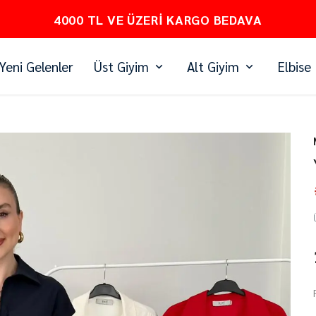
PEŞİN FİYATINA 3 TAKSİT
Yeni Gelenler
Üst Giyim
Alt Giyim
Elbise