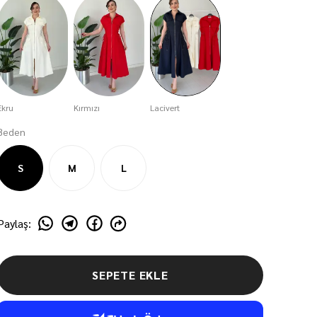
Ekru
Kırmızı
Lacivert
Beden
S
M
L
Paylaş
:
SEPETE EKLE