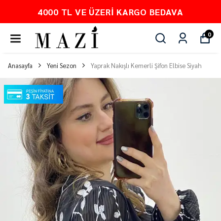
4000 TL VE ÜZERI KARGO BEDAVA
0
Anasayfa
Yeni Sezon
Yaprak Nakışlı Kemerli Şifon Elbise Siyah