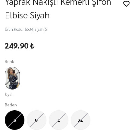
Yaprak Nakışlı Kemerli Şifon
Elbise Siyah
Ürün Kodu
:
6534_Siyah_S
249.90 ₺
Renk
Siyah
Beden
S
M
L
XL