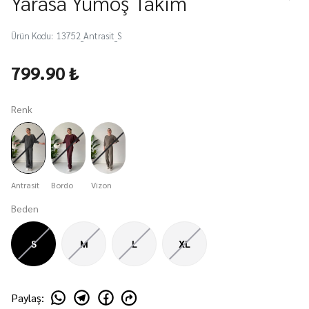
Yarasa Yumoş Takım
Ürün Kodu
:
13752_Antrasit_S
799.90 ₺
Renk
Antrasit
Bordo
Vizon
Beden
S
M
L
XL
Paylaş
: