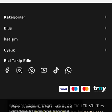
Kategoriler
Bilgi
İletişim
Üyelik
Bizi Takip Edin
©2026 PARKDOLAP TEKSTİL ÜRÜNLERİ TİC. LTD. ŞTİ. Tüm
Alışveriş deneyiminizi iyileştirmek için yasal
hakları saklıdır. |
düzenlemelere uygun çerezler (cookies)
ikas Tema Eklentisi
&
ikas Entegrasyonu
-