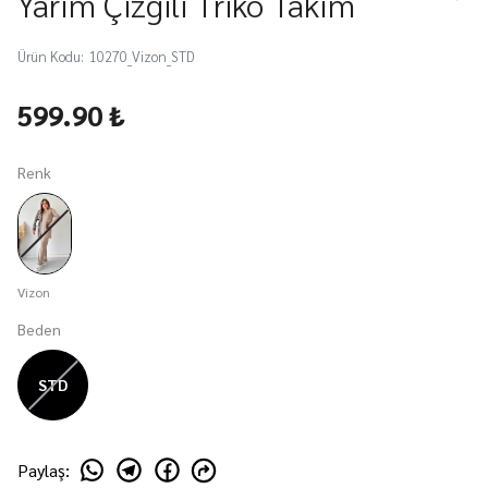
Yarım Çizgili Triko Takım
Ürün Kodu
:
10270_Vizon_STD
599.90 ₺
Renk
Vizon
Beden
STD
Paylaş
: