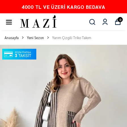
VA
PEŞİN FİYATINA 3 TAKSİT
0
Anasayfa
Yeni Sezon
Yarım Çizgili Triko Takım