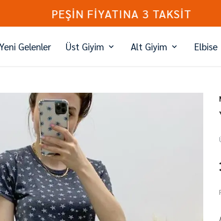
PEŞİN FİYATINA 3 TAKSİT
Yeni Gelenler
Üst Giyim
Alt Giyim
Elbise