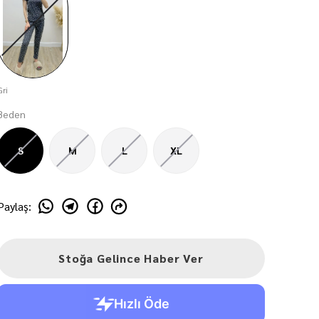
Gri
Beden
S
M
L
XL
Paylaş
:
Stoğa Gelince Haber Ver