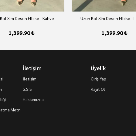
Kol Sim Desen Elbise - Kahve
Uzun Kol Sim Desen Elbise - L
1,399.90 ₺
1,399.90 ₺
İletişim
Üyelik
si
İletişim
Giriş Yap
rı
S.S.S
Kayıt Ol
iği
Hakkımızda
nlatma Metni