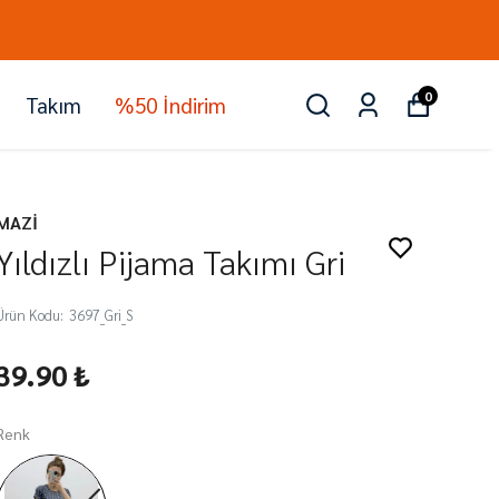
0
Takım
%50 İndirim
MAZİ
Yıldızlı Pijama Takımı Gri
Ürün Kodu
:
3697_Gri_S
39.90 ₺
Renk