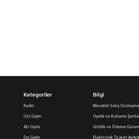
Kategoriler
Bilgi
Kadin
Mesafeli Satış Sözleşme
Üst Giyim
Üyelik ve Kullanm Şartla
Alt Giyim
Gizlilik ve Ödeme Güvenl
Dış Giyim
Elektronik Ticaret Aydı