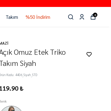
0
Takım
%50 İndirim
MAZİ
Açık Omuz Etek Triko
Takım Siyah
Ürün Kodu
:
4406_Siyah_STD
119.90 ₺
Renk