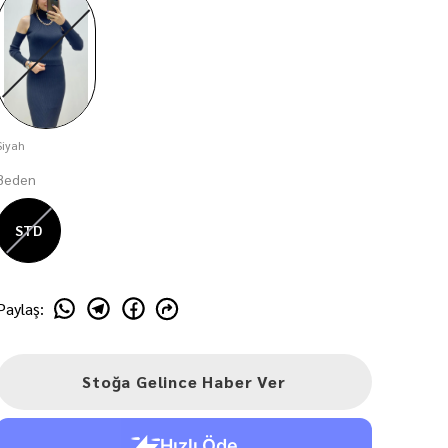
Siyah
Beden
STD
Paylaş
:
Stoğa Gelince Haber Ver