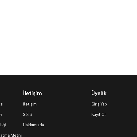
İletişim
Üyelik
si
İletişim
Giriş Yap
rı
S.S.S
Kayıt Ol
iği
Hakkımızda
nlatma Metni