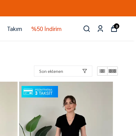
0
Takım
%50 İndirim
Son eklenen