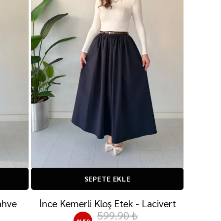
SEPETE EKLE
ahve
İnce Kemerli Kloş Etek - Lacivert
599.90 ₺
%
50