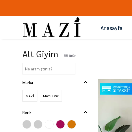
Anasayfa
Alt Giyim
55
ürün
Marka
MAZİ
MaziButik
Renk