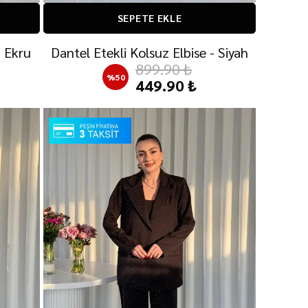
SEPETE EKLE
- Ekru
Dantel Etekli Kolsuz Elbise - Siyah
899.90 ₺
%
50
449.90 ₺