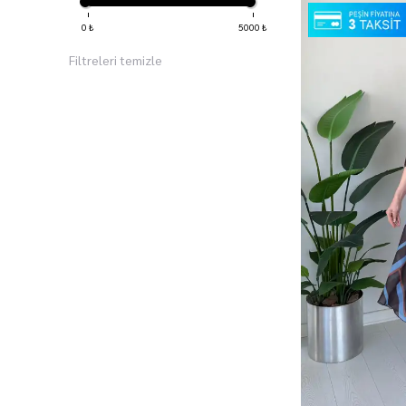
0
₺
5000
₺
Filtreleri temizle