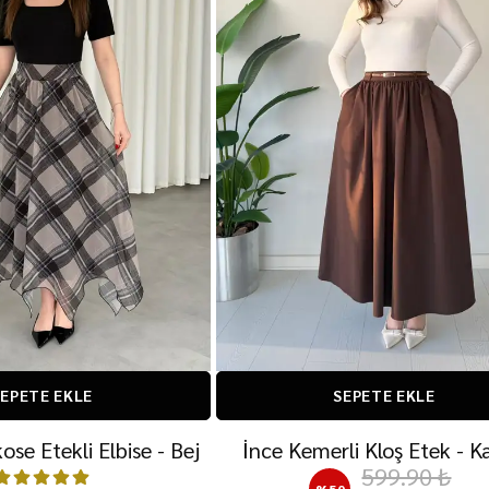
EPETE EKLE
SEPETE EKLE
ose Etekli Elbise - Bej
İnce Kemerli Kloş Etek - K
599.90 ₺
%
50