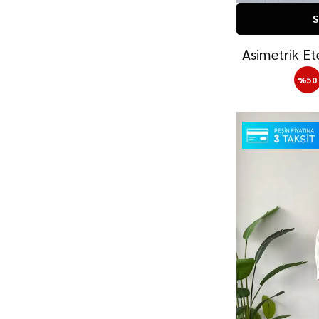
S
Asimetrik Ete
%
50