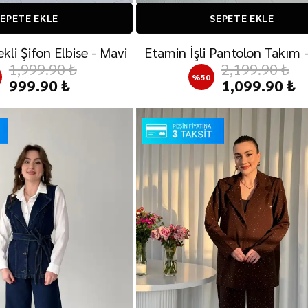
EPETE EKLE
SEPETE EKLE
kli Şifon Elbise - Mavi
Etamin İşli Pantolon Takım 
1,999.90 ₺
2,199.90 ₺
%
50
999.90 ₺
1,099.90 ₺