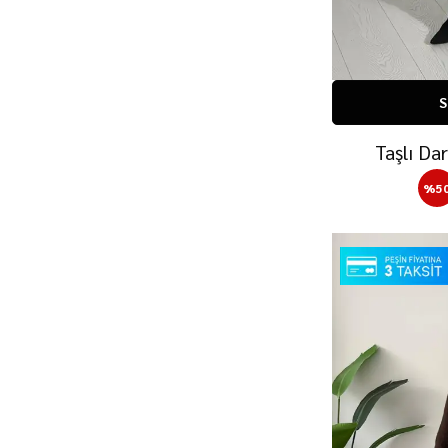
S
Taşlı Da
%
5