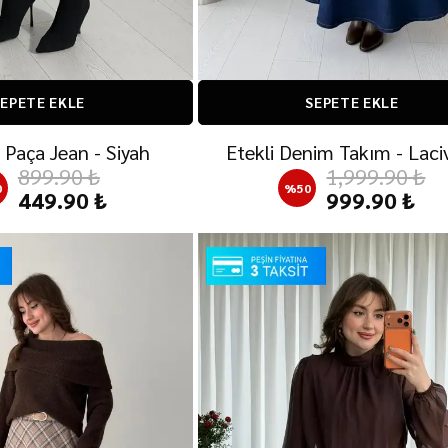
EPETE EKLE
SEPETE EKLE
r Paça Jean - Siyah
Etekli Denim Takım - Laci
899.90 ₺
1,999.90 ₺
0
%
50
449.90 ₺
999.90 ₺