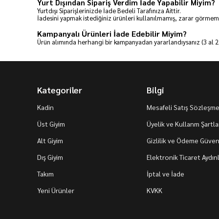
Yurt Dışından Sipariş Verdim İade Yapabilir Miyim?
Yurtdışı Siparişlerinizde İade Bedeli Tarafınıza Aittir.
İadesini yapmak istediğiniz ürünleri kullanılmamış, zarar görmem
Kampanyalı Ürünleri İade Edebilir Miyim?
Ürün alımında herhangi bir kampanyadan yararlandıysanız (3 al 2 
Kategoriler
Bilgi
Kadin
Mesafeli Satış Sözleşme
Üst Giyim
Üyelik ve Kullanm Şartla
Alt Giyim
Gizlilik ve Ödeme Güvenl
Dış Giyim
Elektronik Ticaret Aydı
Takım
İptal ve İade
Yeni Ürünler
KVKK