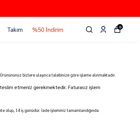
0
Takım
%50 İndirim
 . Ürünününüz bizlere ulaşınca talebinize göre işleme alınmaktadır.
ya teslim etmeniz gerekmektedir.
Faturasız işlem
kte olup,
14
iş günüdür. İade işleminiz tamamlandığında