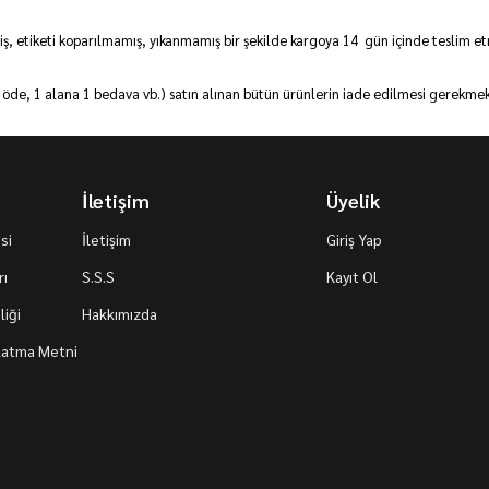
iş, etiketi koparılmamış, yıkanmamış bir şekilde kargoya 14 gün içinde teslim 
öde, 1 alana 1 bedava vb.) satın alınan bütün ürünlerin iade edilmesi gerekmek
İletişim
Üyelik
si
İletişim
Giriş Yap
rı
S.S.S
Kayıt Ol
iği
Hakkımızda
nlatma Metni