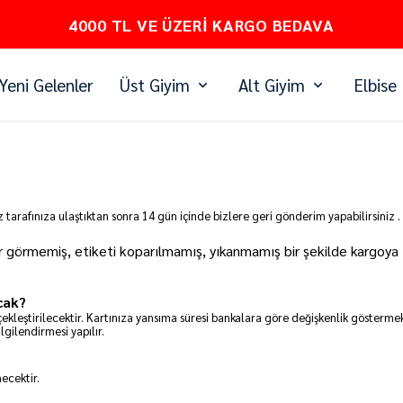
4000 TL VE ÜZERI KARGO BEDAVA
Yeni Gelenler
Üst Giyim
Alt Giyim
Elbise
iz tarafınıza ulaştıktan sonra 14 gün içinde bizlere geri gönderim yapabilirsiniz
arar görmemiş, etiketi koparılmamış, yıkanmamış bir şekilde kargo
cak?
ekleştirilecektir. Kartınıza yansıma süresi bankalara göre değişkenlik gösterme
lgilendirmesi yapılır.
ecektir.