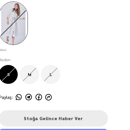
Mavi
Beden
S
M
L
Paylaş
:
Stoğa Gelince Haber Ver