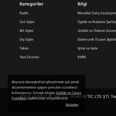
Kategoriler
Bilgi
Kadin
Mesafeli Satış Sözleşme
Üst Giyim
Üyelik ve Kullanm Şartla
Alt Giyim
Gizlilik ve Ödeme Güvenl
Dış Giyim
Elektronik Ticaret Aydı
Takım
İptal ve İade
Yeni Ürünler
KVKK
Alışveriş deneyiminizi iyileştirmek için yasal
düzenlemelere uygun çerezler (cookies)
kullanıyoruz. Detaylı bilgiye
Gizlilik ve Çerez
©2026 PARKDOLAP TEKSTİL ÜRÜNLERİ TİC. LTD. ŞTİ. Tüm h
Politikası
sayfamızdan erişebilirsiniz.
Anladım