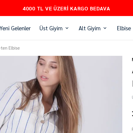
PEŞİN FİYATINA 3 TAKSİT
Yeni Gelenler
Üst Giyim
Alt Giyim
Elbise
ten Elbise