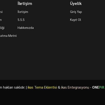
İletişim
Üyelik
si
İletişim
Giriş Yap
rı
S.S.S
Kayıt Ol
iği
Hakkımızda
nlatma Metni
akları saklıdır. |
ikas Tema Eklentisi
&
ikas Entegrasyonu
-
ONE
PiR