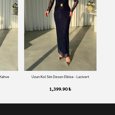
 Kahve
Uzun Kol Sim Desen Elbise - Lacivert
U
1,399.90 ₺