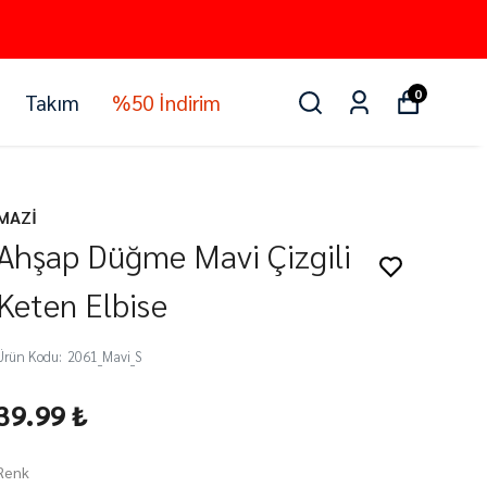
0
Takım
%50 İndirim
MAZİ
Ahşap Düğme Mavi Çizgili
Keten Elbise
Ürün Kodu
:
2061_Mavi_S
39.99 ₺
Renk