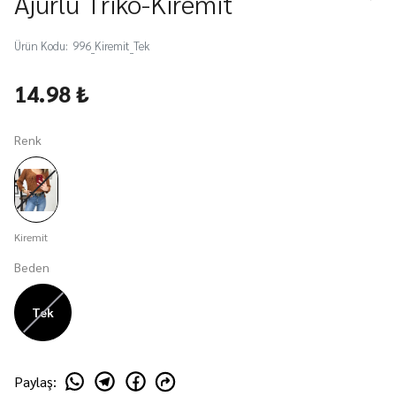
Ajurlu Triko-Kiremit
Ürün Kodu
:
996_Kiremit_Tek
14.98 ₺
Renk
Kiremit
Beden
Tek
Paylaş
: